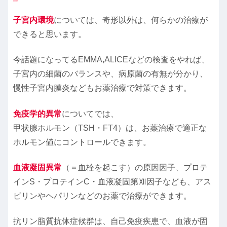
子宮内環境
については、奇形以外は、何らかの治療が
できると思います。
今話題になってるEMMA,ALICEなどの検査をやれば、
子宮内の細菌のバランスや、病原菌の有無が分かり、
慢性子宮内膜炎などもお薬治療で対策できます。
免疫学的異常
についてでは、
甲状腺ホルモン（TSH・FT4）は、お薬治療で適正な
ホルモン値にコントロールできます。
血液凝固異常
（＝血栓を起こす）の原因因子、プロテ
インS・プロテインC・血液凝固第Ⅻ因子なども、アス
ピリンやヘパリンなどのお薬で治療ができます。
抗リン脂質抗体症候群は、自己免疫疾患で、血液が固