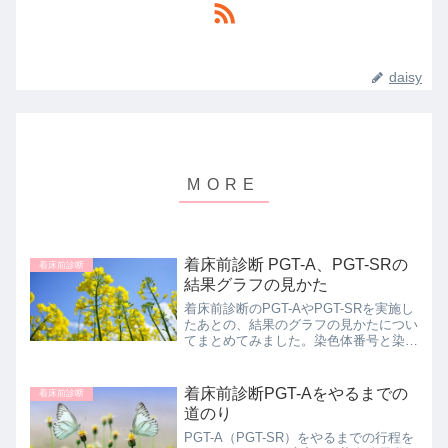
daisy
着床前診断 PGT-A、PGT-SRの
着床前診断
結果グラフの見かた
着床前診断のPGT-AやPGT-SRを実施し
たあとの、結果のグラフの見かたについ
てまとめてみました。染色体番号と染色
体数の関係や、トリソミー・モノソミー
など、またわたしの結果についてもつづ
っています。
着床前診断PGT-Aをやるまでの
着床前診断
道のり
PGT-A（PGT-SR）をやるまでの行程を