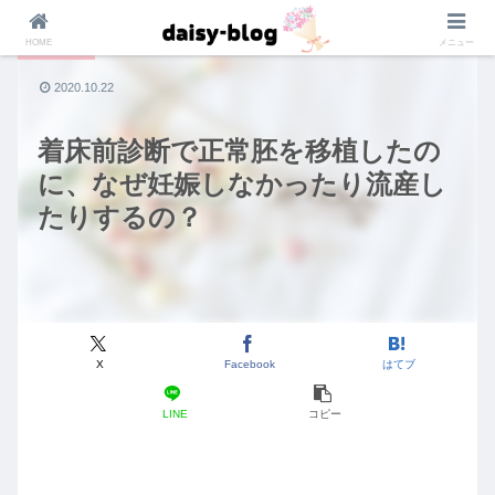
HOME
メニュー
着床前診断
2020.10.22
着床前診断で正常胚を移植したの
に、なぜ妊娠しなかったり流産し
たりするの？
X
Facebook
はてブ
LINE
コピー