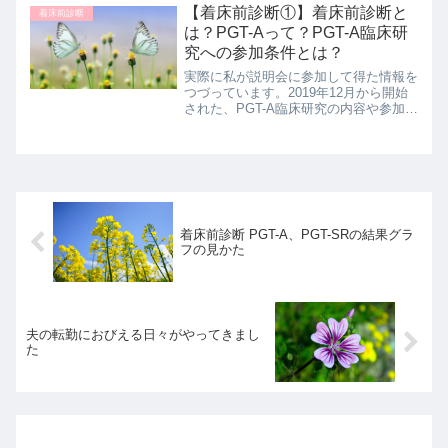
【着床前診断①】着床前診断と
着床前診断
は？PGT-Aって？PGT-A臨床研
究への参加条件とは？
実際に私が説明会に参加して得た情報を
つづっています。2019年12月から開始
された、PGT-A臨床研究の内容や参加条
件について説明しています。
着床前診断 PGT-A、PGT-SRの結果グラ
フの見かた
夫の転勤におびえる日々がやってきまし
た