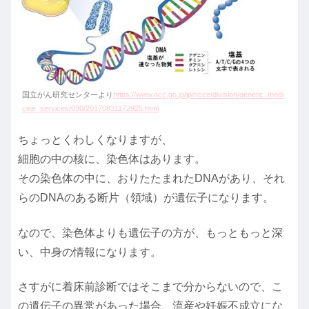
国立がん研究センターより
https://www.ncc.go.jp/jp/ncce/division/genetic_medi
cine_services/030/20170831172925.html
ちょっとくわしくなりますが、
細胞の中の核に、染色体はあります。
その染色体の中に、おりたたまれたDNAがあり、それ
らのDNAのある断片（領域）が遺伝子になります。
なので、染色体よりも遺伝子の方が、もっともっと深
い、中身の情報になります。
さすがに着床前診断ではそこまで分からないので、こ
の遺伝子の異常があった場合、流産や妊娠不成立にな