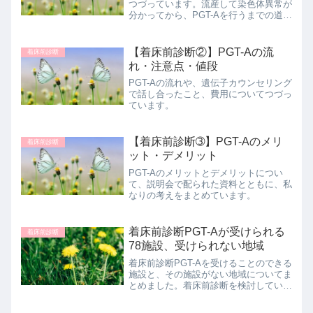
つづっています。流産して染色体異常が
分かってから、PGT-Aを行うまでの道の
りを記しています。
【着床前診断②】PGT-Aの流
着床前診断
れ・注意点・値段
PGT-Aの流れや、遺伝子カウンセリング
で話し合ったこと、費用についてつづっ
ています。
【着床前診断➂】PGT-Aのメリ
着床前診断
ット・デメリット
PGT-Aのメリットとデメリットについ
て、説明会で配られた資料とともに、私
なりの考えをまとめています。
着床前診断PGT-Aが受けられる
着床前診断
78施設、受けられない地域
着床前診断PGT-Aを受けることのできる
施設と、その施設がない地域についてま
とめました。着床前診断を検討している
方の参考になればうれしいです。