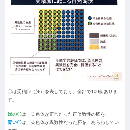
〇は受精卵（胚）を表しており、全部で100個ありま
す。
緑の〇
は、染色体が正常だった正倍数性の胚を、
青い〇
は、染色体が異数性だった胚を、あらわしてい