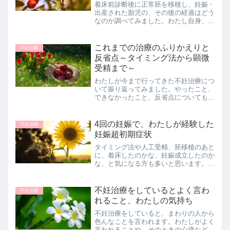
着床前診断後に正常胚を移植し、妊娠・
出産された胎児の、その後の経過はどう
なのか調べてみました。わたし自身、着
床前診断をやったので気になっていまし
た。海外の論文や、わたしが説明会に参
加してもらった資料を参考にまとめてみ
これまでの治療のふりかえりと
不妊治療
ました。
反省点～タイミング法から顕微
受精まで～
わたしが今まで行ってきた不妊治療につ
いて振り返ってみました。やったこと、
できなかったこと、反省点についてもつ
づっています。タラレバですが、これを
やっておけばよかった、ああしておけば
よかったと思うことをまとめています。
4回の妊娠で、わたしが経験した
不妊治療
妊娠超初期症状
タイミング法や人工受精、胚移植のあと
に、着床したのかな、妊娠成立したのか
な、と気になる方も多いと思います。妊
娠超初期には、みなさんどんな症状が出
ているのか、わたしの場合はどうだった
か、まとめてみました。
不妊治療をしているとよく言わ
不妊治療
れること、わたしの気持ち
不妊治療をしていると、まわりの人から
色んなことを言われます。わたしがよく
言われることや、そのときの心境などを