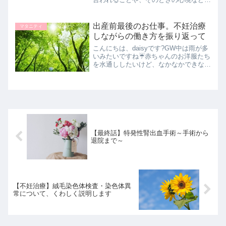
まとめました。
出産前最後のお仕事。不妊治療
マタニティ
しながらの働き方を振り返って
こんにちは、daisyです?GW中は雨が多
いみたいですね☔️赤ちゃんのお洋服たち
を水通ししたいけど、なかなかできない
なあ。雨の間に、断捨離がんばりますか
❗️きのう、出産前の最後のお仕事でし
た。今の職場では、不妊治療を続けれる
ように、医療職の...
【最終話】特発性腎出血手術～手術から
退院まで～
【不妊治療】絨毛染色体検査・染色体異
常について、くわしく説明します