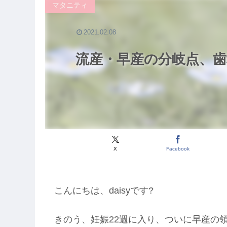
マタニティ
2021.02.08
流産・早産の分岐点、
X
Facebook
こんにちは、daisyです?
きのう、妊娠22週に入り、ついに早産の