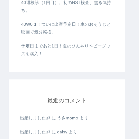
40週検診（1回目）。初のNST検査、焦る気持
ち。
40W0ｄ！ついに出産予定日！車のおそうじと
映画で気分転換。
予定日まであと1日！夏のひんやりベビーグッ
ズを購入！
最近のコメント
出産しました👶
に
うさmomo
より
出産しました👶
に
daisy
より