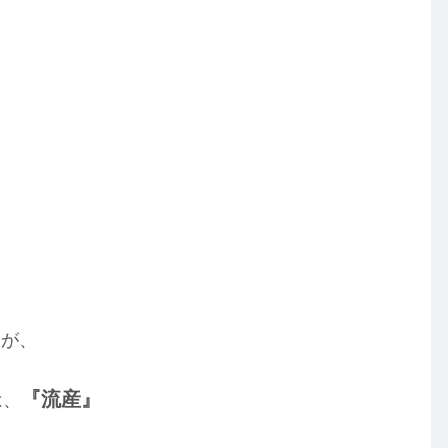
すが、
『流産』
は、