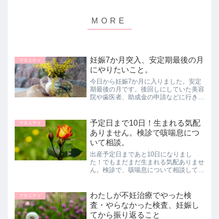
妊娠7か月突入、安定期最後の月
マタニティ
にやりたいこと。
今日から妊娠7か月に入りました。安定
期最後の月です。後回しにしていた美容
院や歯医者、助成金の申請などに行きた
いと思います。断捨離も・・・。そろそ
ろ花粉シーズン！メガネとマスクで乗り
切りたいと思います。
予定日まで10日！生まれる気配
マタニティ
ありません。検診で咳喘息につ
いて相談。
出産予定日まであと10日になりまし
た！でもまだまだ生まれる気配ありませ
ん。検診で、咳喘息について相談してお
薬出してもらいました。
わたしが不妊治療でやった検
マタニティ
査・やらなかった検査、妊娠し
てから振り返ること