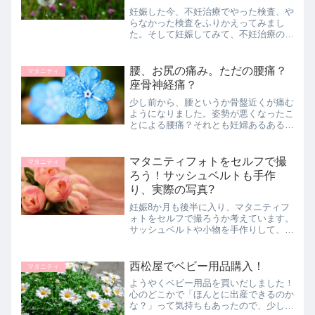
妊娠した今、不妊治療でやった検査、や
らなかった検査をふりかえってみまし
た。そして妊娠してみて、不妊治療の検
査について思うことをまとめてみまし
た。
腰、お尻の痛み。ただの腰痛？
マタニティ
座骨神経痛？
少し前から、腰というか骨盤近くが痛む
ようになりました。姿勢が悪くなったこ
とによる腰痛？それとも妊婦あるあるの
坐骨神経痛？？わたしの症状ともし坐骨
神経痛だったときの予防についてまとめ
ました。
マタニティフォトをセルフで撮
マタニティ
ろう！サッシュベルトも手作
り、実際の写真?
妊娠8か月も後半に入り、マタニティフ
ォトをセルフで撮ろうか考えています。
サッシュベルトや小物を手作りして、自
宅で、お腹の赤ちゃんとの記念写真を撮
ろうと思います♬
西松屋でベビー用品購入！
マタニティ
ようやくベビー用品を買いだしました！
心のどこかで「ほんとに出産できるのか
な？」って気持ちもあったので、少した