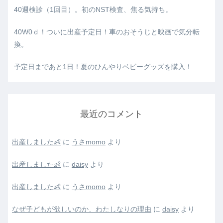
40週検診（1回目）。初のNST検査、焦る気持ち。
40W0ｄ！ついに出産予定日！車のおそうじと映画で気分転
換。
予定日まであと1日！夏のひんやりベビーグッズを購入！
最近のコメント
出産しました👶
に
うさmomo
より
出産しました👶
に
daisy
より
出産しました👶
に
うさmomo
より
なぜ子どもが欲しいのか、わたしなりの理由
に
daisy
より