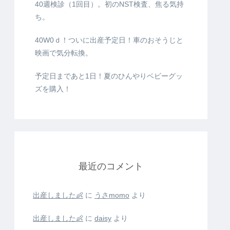
40週検診（1回目）。初のNST検査、焦る気持
ち。
40W0ｄ！ついに出産予定日！車のおそうじと
映画で気分転換。
予定日まであと1日！夏のひんやりベビーグッ
ズを購入！
最近のコメント
出産しました👶
に
うさmomo
より
出産しました👶
に
daisy
より