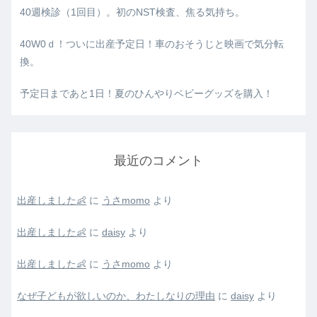
40週検診（1回目）。初のNST検査、焦る気持ち。
40W0ｄ！ついに出産予定日！車のおそうじと映画で気分転
換。
予定日まであと1日！夏のひんやりベビーグッズを購入！
最近のコメント
出産しました👶
に
うさmomo
より
出産しました👶
に
daisy
より
出産しました👶
に
うさmomo
より
なぜ子どもが欲しいのか、わたしなりの理由
に
daisy
より