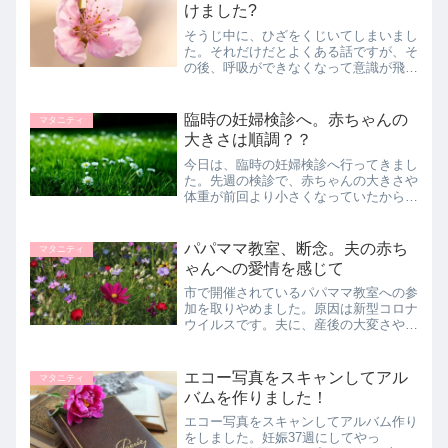
けました?
そうじ中に、ひざをくじいてしまいまし
た。それだけだとよくある話ですが、そ
の後、呼吸ができなくなって意識が飛び
そうに?お腹の赤ちゃんのことを考え
て、なんとか意識を保てました。こわか
った～
臨時の妊婦検診へ。赤ちゃんの
マタニティ
大きさは順調？？
今日は、臨時の妊婦検診へ行ってきまし
た。先週の検診で、赤ちゃんの大きさや
体重が前回より小さくなっていたからで
す。今日改めてエコーで見てもらった結
果と、前回小さくなった理由をつづって
います。
パパママ教室、断念。夫の赤ち
マタニティ
ゃんへの愛情を感じて
市で開催されているパパママ教室への参
加を取りやめました。原因は新型コロナ
ウイルスです。夫に、産後の大変さやパ
パの自覚を持ってもらうためにいいかな
と思ってたんですが。。。でも最近の夫
の赤ちゃんへの愛情を感じて、必要ない
エコー写真をスキャンしてアル
マタニティ
かなと思い始めました。
バムを作りました！
エコー写真をスキャンしてアルバム作り
をしました。妊娠37週にしてやっ