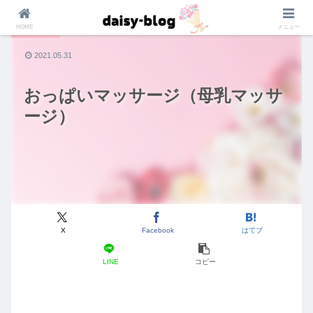
HOME
メニュー
マタニティ
2021.05.31
おっぱいマッサージ（母乳マッサ
ージ）
X
Facebook
はてブ
LINE
コピー