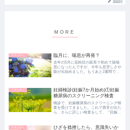
daisy
臨月に、喘息が再発？
マタニティ
去年の5月に花粉症の延長で初めて咳喘
息になったんですが、今年も息苦しさや
咳が出始めました。もうあと2週間で出
産予定日なのに、このタイミング
で・・・。妊婦のわたしが使ってる吸入
薬ものせています。
妊婦検診(妊娠7か月始め)①妊娠
マタニティ
糖尿病のスクリーニング検査
検診で、妊娠糖尿病のスクリーニング検
査を受けてきました。これで異常が出た
ら、さらに詳しい検査をして、『妊娠糖
尿病』と診断されます。わたしの結果と
受けた体験をまとめています。
ひざを捻挫したら、意識失いか
マタニティ