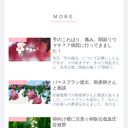
手のこわばり、痛み。関節リウ
マタニティ
マチ？？病院に行ってきまし
た！
先日「手の痛み」について記事にしたん
ですが、その続きです。きのう朝起きた
ら、右手の第二関節が痛くて‟関節リウ
マチ？？”と心配になり、専門医のいる
病院へ行ってきました！その経験と結果
をまとめています。
バースプラン提出、助産師さん
マタニティ
と面談
妊娠後期での助産師さんと面談がありま
した。バースプランを提出して、わたし
の出産への希望を伝えました。夫の立ち
合いや、写真撮影、母児同室・別室につ
いて、わたしの心配事についても相談に
のってもらえてよかったです。
仰向け寝に注意☆仰臥位低血圧
マタニティ
症候群