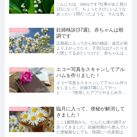
こんにちは、daisyです?仕事があと残り
1日になって、ちょっとさびしいような
あっという間だったような、そんな気持
ちです。まあ、一年後戻ってまた働く予
定なので、ちょっとお休みしてきまーす
っていう方が、しっくりくるかな?今日
妊婦検診(37週)、赤ちゃんは順
マタニティ
は、最終出勤日に、...
調です
正期産に入ってから初の検診。血圧が前
より上がってたり、子宮口はぴったりま
だ閉じてるみたいだけど、赤ちゃんは順
調に成長してました。
エコー写真をスキャンしてアル
マタニティ
バムを作りました！
エコー写真をスキャンしてアルバム作り
をしました。妊娠37週にしてやっ
と・・・?使用したアプリやまとめ方、
使ってみての感想などをのせています。
臨月に入って、便秘が解消して
マタニティ
きました！
ここ1週間前から、だんだん便の調子が
戻ってきました。妊娠初期から飲んでい
た便秘薬なしでも、快調に✨出産前はホ
ルモンの影響で、ゆるくなったり便秘に