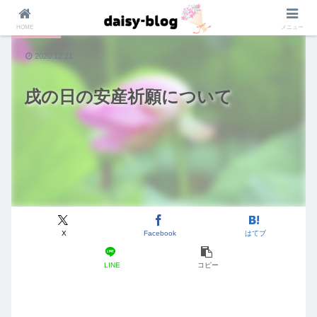
HOME
メニュー
マタニティ
2020.12.21
戌の日の安産祈願について
X
Facebook
はてブ
LINE
コピー