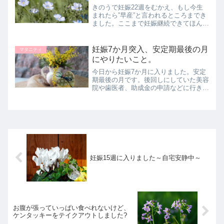
きのうで妊娠22週をむかえ、もし今生
まれたら”早産”と言われるところまでき
ました。ここまで妊娠継続できてほんと
にうれしいです。最近はコロナの影響
で、歯科検診に行くのをモヤモヤ悩んで
います。
妊娠7か月突入、安定期最後の月
マタニティ
にやりたいこと。
今日から妊娠7か月に入りました。安定
期最後の月です。後回しにしていた美容
院や歯医者、助成金の申請などに行きた
いと思います。断捨離も・・・。そろそ
ろ花粉シーズン！メガネとマスクで乗り
切りたいと思います。
妊娠15週に入りました～自宅安静中～
お腹が張っていっぱい食べれないけど、
ケンタッキーをテイクアウトしました?