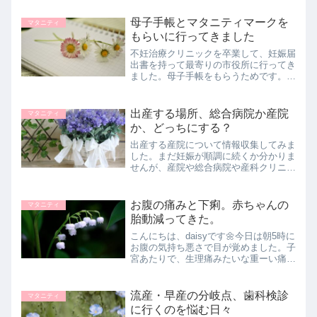
すぎる・・・。
母子手帳とマタニティマークを
マタニティ
もらいに行ってきました
不妊治療クリニックを卒業して、妊娠届
出書を持って最寄りの市役所に行ってき
ました。母子手帳をもらうためです。自
治体の助成で、産前産後に色んなサポー
トサービスを受けられることも分かりま
した。それらをまとめています。
出産する場所、総合病院か産院
マタニティ
か、どっちにする？
出産する産院について情報収集してみま
した。まだ妊娠が順調に続くか分かりま
せんが、産院や総合病院や産科クリニッ
クについて調べてみました。わたしの出
産リスクについて考えて、総合病院での
出産に決めました。
お腹の痛みと下痢。赤ちゃんの
マタニティ
胎動減ってきた。
こんにちは、daisyです🌼今日は朝5時に
お腹の気持ち悪さで目が覚めました。子
宮あたりで、生理痛みたいな重ーい痛み
と、ツキーンとかズキズキする痛み。こ
れが前駆陣痛なの？初産だからよく分か
らず…😥とりあえず、陣痛カウンター
流産・早産の分岐点、歯科検診
マタニティ
をポチっとしてみて時...
に行くのを悩む日々