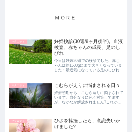
妊婦検診(30週/8ヶ月後半)。血液
マタニティ
検査、赤ちゃんの成長、足のし
びれ
今日は妊娠30週での検診でした。赤ち
ゃんは約1500gにまで大きくなっていま
した！最近気になっている足のしびれに
ついて相談したり、帝王切開になるかど
うかは持ち越しになったりと、そんな検
診日でした。
こむらがえりに悩まされる日々
マタニティ
妊娠初期から、こむら返りに悩まされて
います。自分なりに色々対策してます
が、なかなか解放されません?これから
はふくらはぎの筋肉をきたえていこうか
な！
ひざを捻挫したら、意識失いか
マタニティ
けました?