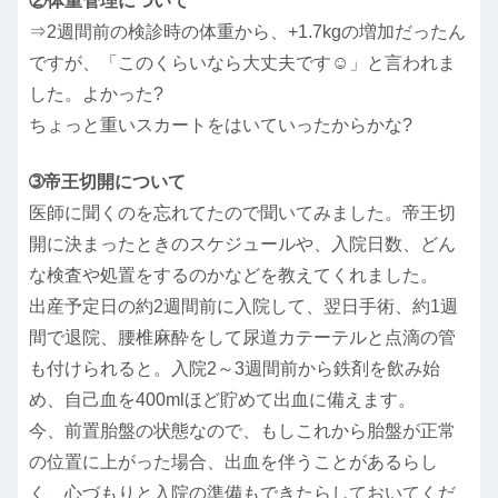
②体重管理について
⇒2週間前の検診時の体重から、+1.7kgの増加だったん
ですが、「このくらいなら大丈夫です☺」と言われま
した。よかった?
ちょっと重いスカートをはいていったからかな?
➂帝王切開について
医師に聞くのを忘れてたので聞いてみました。帝王切
開に決まったときのスケジュールや、入院日数、どん
な検査や処置をするのかなどを教えてくれました。
出産予定日の約2週間前に入院して、翌日手術、約1週
間で退院、腰椎麻酔をして尿道カテーテルと点滴の管
も付けられると。入院2～3週間前から鉄剤を飲み始
め、自己血を400mlほど貯めて出血に備えます。
今、前置胎盤の状態なので、もしこれから胎盤が正常
の位置に上がった場合、出血を伴うことがあるらし
く、心づもりと入院の準備もできたらしておいてくだ