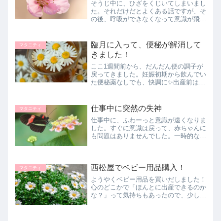
そうじ中に、ひざをくじいてしまいまし
た。それだけだとよくある話ですが、そ
の後、呼吸ができなくなって意識が飛び
そうに?お腹の赤ちゃんのことを考え
て、なんとか意識を保てました。こわか
った～
臨月に入って、便秘が解消して
マタニティ
きました！
ここ1週間前から、だんだん便の調子が
戻ってきました。妊娠初期から飲んでい
た便秘薬なしでも、快調に✨出産前はホ
ルモンの影響で、ゆるくなったり便秘に
なったりするそうです。
仕事中に突然の失神
マタニティ
仕事中に、ふわーっと意識が遠くなりま
した。すぐに意識は戻って、赤ちゃんに
も問題はありませんでした。一時的な血
圧の上昇が原因みたいです。妊娠中は気
をつけることがいっぱいだ！
西松屋でベビー用品購入！
マタニティ
ようやくベビー用品を買いだしました！
心のどこかで「ほんとに出産できるのか
な？」って気持ちもあったので、少した
めらってましたが、助産師さんに言われ
て準備開始。西松屋での購入品をまとめ
ています。