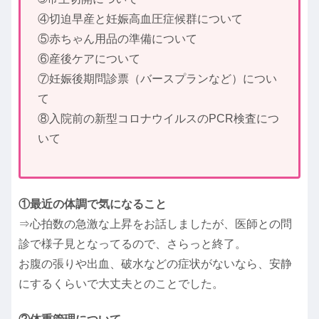
④切迫早産と妊娠高血圧症候群について
⑤赤ちゃん用品の準備について
⑥産後ケアについて
⑦妊娠後期問診票（バースプランなど）につい
て
⑧入院前の新型コロナウイルスのPCR検査につ
いて
①
最近の
体調
で気になること
⇒心拍数の急激な上昇をお話しましたが、医師との問
診で様子見となってるので、さらっと終了。
お腹の張りや出血、破水などの症状がないなら、安静
にするくらいで大丈夫とのことでした。