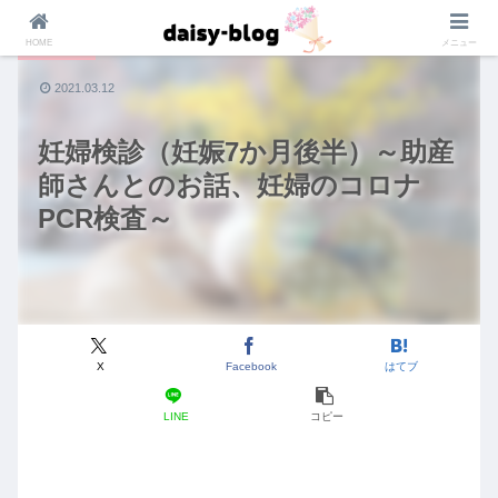
HOME
メニュー
マタニティ
2021.03.12
妊婦検診（妊娠7か月後半）～助産
師さんとのお話、妊婦のコロナ
PCR検査～
X
Facebook
はてブ
LINE
コピー